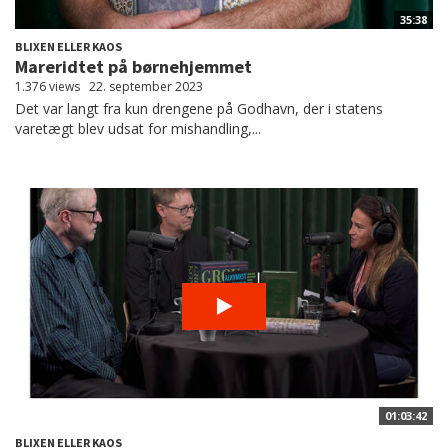
35:38
BLIXEN ELLER KAOS
Mareridtet på børnehjemmet
1.376 views
22. september 2023
Det var langt fra kun drengene på Godhavn, der i statens
varetægt blev udsat for mishandling,...
01:03:42
BLIXEN ELLER KAOS