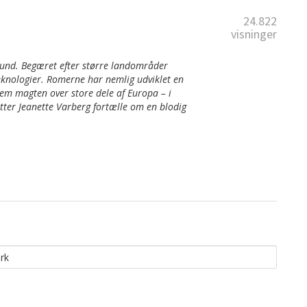
24.822
visninger
grund. Begæret efter større landområder
teknologier. Romerne har nemlig udviklet en
dem magten over store dele af Europa – i
fatter Jeanette Varberg fortælle om en blodig