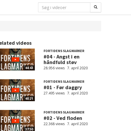
elated videos
FORTIDENS SLAGMARKER
#04 - Angst i en
håndfuld støv
28.956 views
7. april 2020
44:43
FORTIDENS SLAGMARKER
#01 - Før daggry
27.495 views
7. april 2020
40:21
FORTIDENS SLAGMARKER
#02 - Ved floden
22.368 views
7. april 2020
37:50