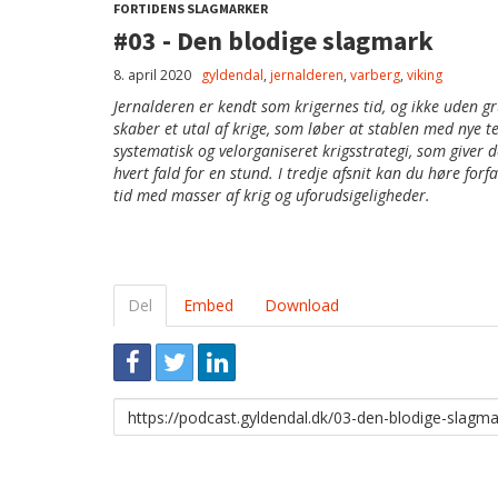
FORTIDENS SLAGMARKER
#03 - Den blodige slagmark
8. april 2020
gyldendal
,
jernalderen
,
varberg
,
viking
Jernalderen er kendt som krigernes tid, og ikke uden 
skaber et utal af krige, som løber at stablen med nye 
systematisk og velorganiseret krigsstrategi, som giver 
hvert fald for en stund. I tredje afsnit kan du høre for
tid med masser af krig og uforudsigeligheder.
Del
Embed
Download
Link
til
deling