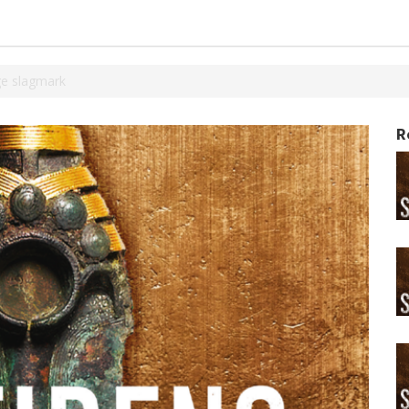
ge slagmark
R