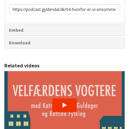
Link
til
deling
Embed
Download
Related videos