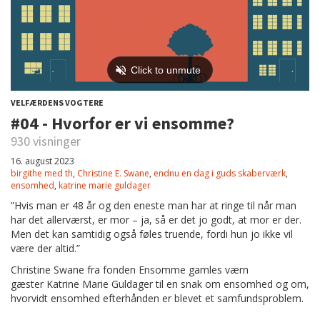
VELFÆRDENS VOGTERE
#04 - Hvorfor er vi ensomme?
930 visninger
16. august 2023
birgithe med th
,
Christine E. Swane
,
endnu en dag i guds skaberværk
,
ensomhed
,
katrine marie guldager
”Hvis man er 48 år og den eneste man har at ringe til når man
har det allerværst, er mor – ja, så er det jo godt, at mor er der.
Men det kan samtidig også føles truende, fordi hun jo ikke vil
være der altid.”
Christine Swane fra fonden Ensomme gamles værn
gæster Katrine Marie Guldager til en snak om ensomhed og om,
hvorvidt ensomhed efterhånden er blevet et samfundsproblem.