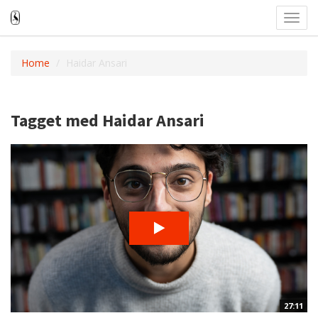
Toggl
navig
Home
Haidar Ansari
Tagget med Haidar Ansari
27:11