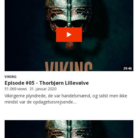
29:46
VIKING
Episode #05 - Thorbjørn Lillevølve
51.069 views
31. januar 2020
Vikingerne plyndrede, de var handelsmænd, og sidst men ikke
mindst var de opdagelsesrejsende....