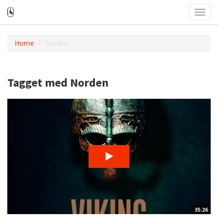
Toggl
navig
Home
Norden
Tagget med Norden
35:26