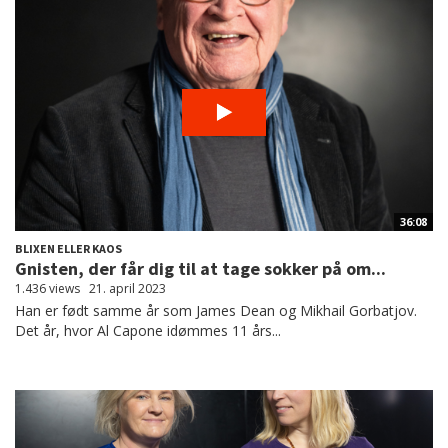
36:08
BLIXEN ELLER KAOS
Gnisten, der får dig til at tage sokker på om...
1.436 views
21. april 2023
Han er født samme år som James Dean og Mikhail Gorbatjov.
Det år, hvor Al Capone idømmes 11 års...