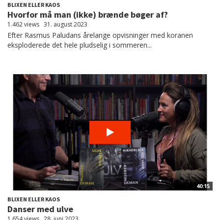
BLIXEN ELLER KAOS
Hvorfor må man (ikke) brænde bøger af?
1.462 views
31. august 2023
Efter Rasmus Paludans årelange opvisninger med koranen
eksploderede det hele pludselig i sommeren...
40:15
BLIXEN ELLER KAOS
Danser med ulve
1.654 views
28. juni 2023