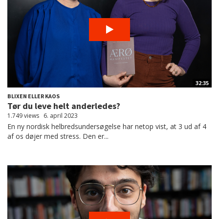
32:35
BLIXEN ELLER KAOS
Tør du leve helt anderledes?
1.749 views
6. april 2023
En ny nordisk helbredsundersøgelse har netop vist, at 3 ud af 4
af os døjer med stress. Den er...