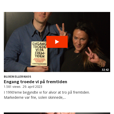
32:42
BLIXEN ELLER KAOS
Engang troede vi på fremtiden
1.581 views
29. april 2023
I 1990’erne begyndte vi for alvor at tro på fremtiden.
Markederne var frie, solen skinnede,...