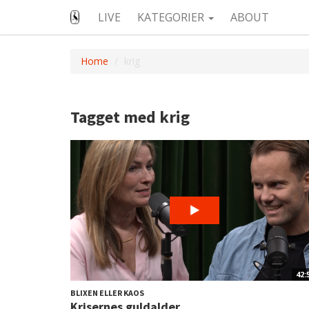
LIVE
KATEGORIER
ABOUT
Home
krig
Tagget med krig
42:
BLIXEN ELLER KAOS
Krisernes guldalder