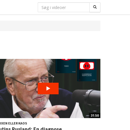
31:50
IXEN ELLER KAOS
utins Rusland: En diagnose