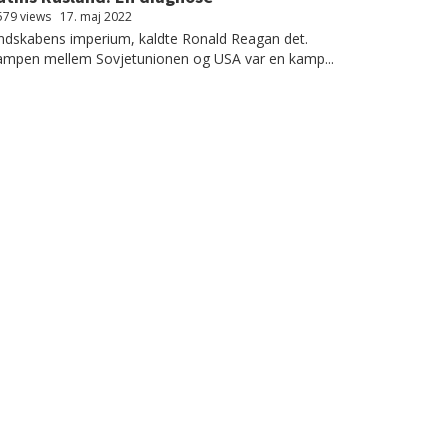
579 views
17. maj 2022
dskabens imperium, kaldte Ronald Reagan det.
ampen mellem Sovjetunionen og USA var en kamp...