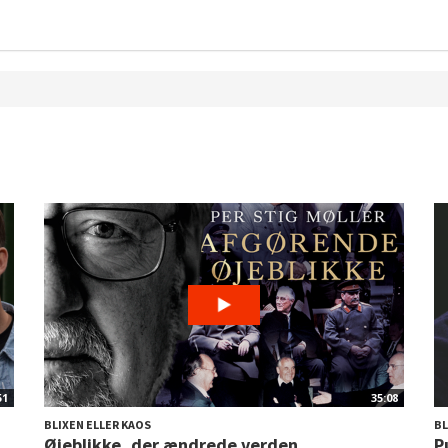
51
35:08
BLIXEN ELLER KAOS
BL
Øjeblikke, der ændrede verden
P