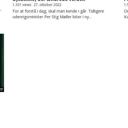
1.331 views
27. oktober 2022
1.
r
For at forstå i dag, skal man kende i går. Tidligere
On
udenrigsminister Per Stig Møller lister i ny...
K
27