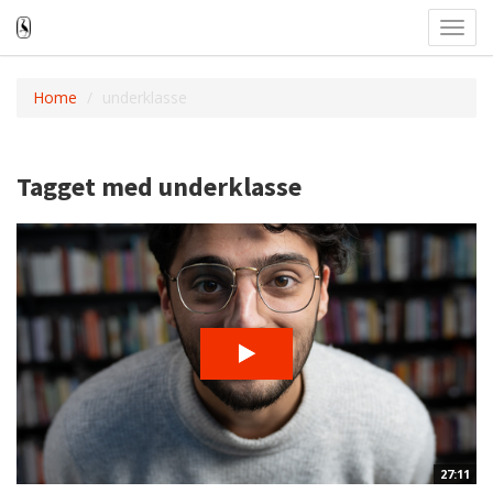
Toggl
navig
Home
underklasse
Tagget med underklasse
27:11