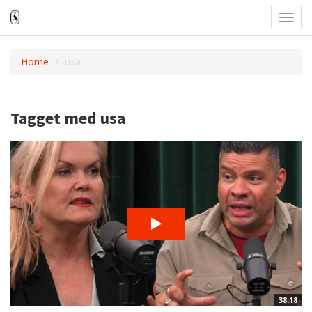
Toggl
navig
Home
usa
Tagget med usa
38:18