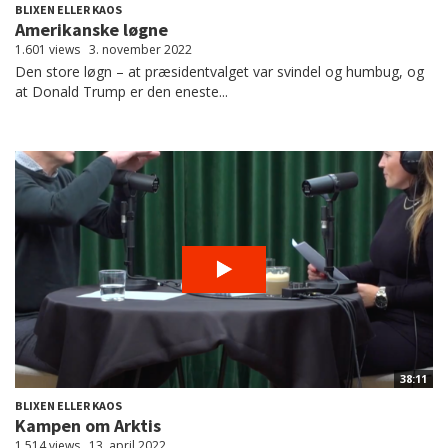
BLIXEN ELLER KAOS
Amerikanske løgne
1.601 views
3. november 2022
Den store løgn – at præsidentvalget var svindel og humbug, og
at Donald Trump er den eneste...
38:11
BLIXEN ELLER KAOS
Kampen om Arktis
1.514 views
13. april 2022