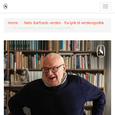
Toggl
navig
Home
Niels Barfoeds verden - fra lyrik til verdenspolitik
#1 Besættelse, befrielse, begyndelse