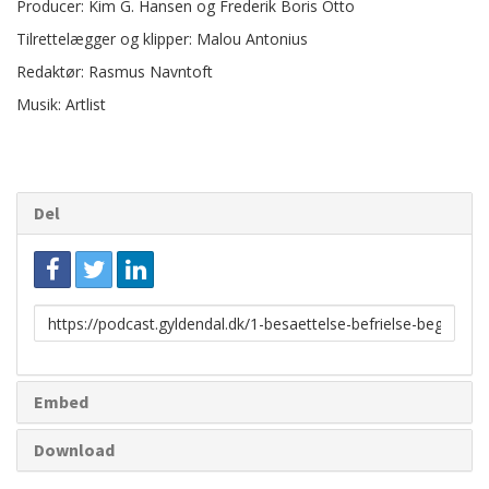
Producer: Kim G. Hansen og Frederik Boris Otto
Tilrettelægger og klipper: Malou Antonius
Redaktør: Rasmus Navntoft
Musik: Artlist
Del
Link
til
deling
Embed
Download