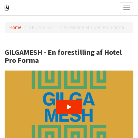
Toggl
navig
Home
GILGAMESH - En forestilling af Hotel Pro Forma
GILGAMESH - En forestilling af Hotel
Pro Forma