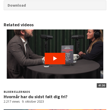
Download
Related videos
41:30
BLIXEN ELLER KAOS
Hvornår har du sidst følt dig fri?
2.217 views
9. oktober 2023