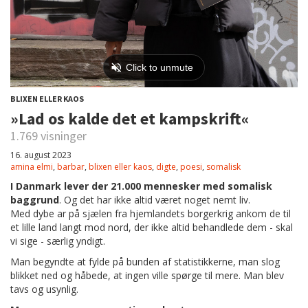
BLIXEN ELLER KAOS
»Lad os kalde det et kampskrift«
1.769 visninger
16. august 2023
amina elmi
,
barbar
,
blixen eller kaos
,
digte
,
poesi
,
somalisk
I Danmark lever der 21.000 mennesker med somalisk
baggrund
. Og det har ikke altid været noget nemt liv.
Med dybe ar på sjælen fra hjemlandets borgerkrig ankom de til
et lille land langt mod nord, der ikke altid behandlede dem - skal
vi sige - særlig yndigt.
Man begyndte at fylde på bunden af statistikkerne, man slog
blikket ned og håbede, at ingen ville spørge til mere. Man blev
tavs og usynlig.