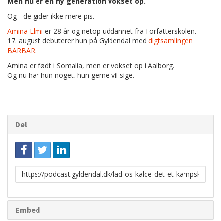
Men nu er en ny generation vokset op.
Og - de gider ikke mere pis.
Amina Elmi
er 28 år og netop uddannet fra Forfatterskolen.
17. august debuterer hun på Gyldendal med
digtsamlingen
BARBAR
.
Amina er født i Somalia, men er vokset op i Aalborg.
Og nu har hun noget, hun gerne vil sige.
Del
Link
til
deling
Embed