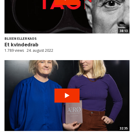
38:13
BLIXEN ELLER KAOS
Et kvindedrab
1.789 views
24. august 2022
32:35