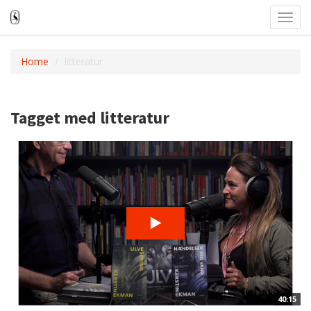
Toggl
navig
Home
litteratur
Tagget med litteratur
40:15