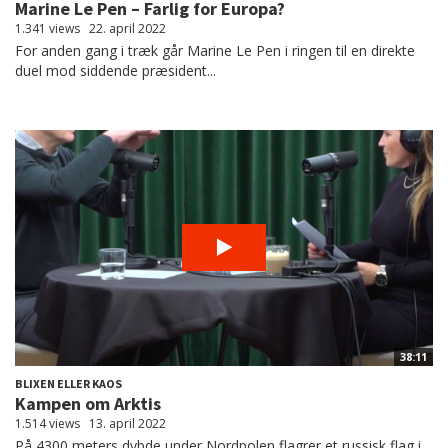
Marine Le Pen – Farlig for Europa?
1.341 views
22. april 2022
For anden gang i træk går Marine Le Pen i ringen til en direkte
duel mod siddende præsident...
38:11
BLIXEN ELLER KAOS
Kampen om Arktis
1.514 views
13. april 2022
På 4300 meters dybde under Nordpolen flagrer et russisk flag i