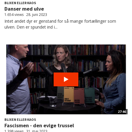
BLIXEN ELLER KAOS
Danser med ulve
1.654 views
28. juni 2023
Intet andet dyr er genstand for så mange fortællinger som
ulven. Den er spundet ind i...
27:46
BLIXEN ELLER KAOS
Fascismen - den evige trussel
1.398 views
31. maj 2023