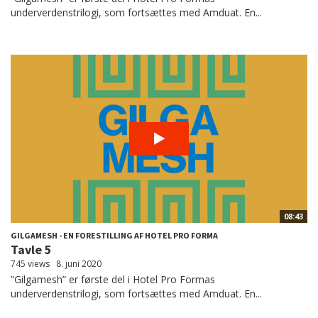
underverdenstrilogi, som fortsættes med Amduat. En...
08:43
GILGAMESH - EN FORESTILLING AF HOTEL PRO FORMA
Tavle 5
745 views
8. juni 2020
”Gilgamesh” er første del i Hotel Pro Formas
underverdenstrilogi, som fortsættes med Amduat. En...