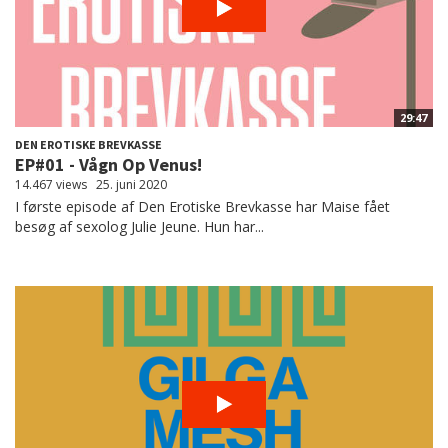
29:47
DEN EROTISKE BREVKASSE
EP#01 - Vågn Op Venus!
14.467 views
25. juni 2020
I første episode af Den Erotiske Brevkasse har Maise fået
besøg af sexolog Julie Jeune. Hun har...