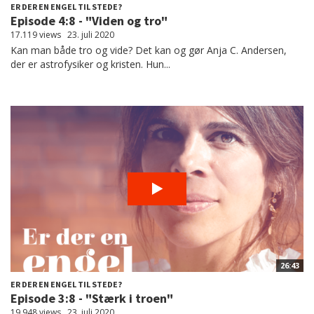
ER DER EN ENGEL TIL STEDE?
Episode 4:8 - "Viden og tro"
17.119 views
23. juli 2020
Kan man både tro og vide? Det kan og gør Anja C. Andersen,
der er astrofysiker og kristen. Hun...
26:43
ER DER EN ENGEL TIL STEDE?
Episode 3:8 - "Stærk i troen"
19.948 views
23. juli 2020