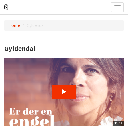
Toggl
navig
Home
Gyldendal
Gyldendal
31:31