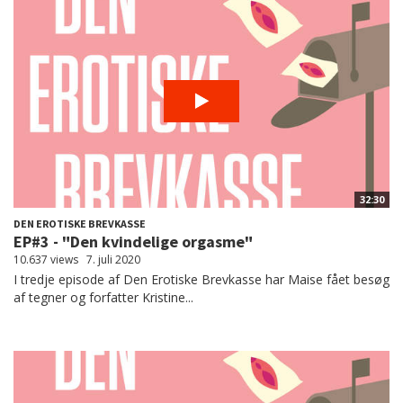
32:30
DEN EROTISKE BREVKASSE
EP#3 - "Den kvindelige orgasme"
10.637 views
7. juli 2020
I tredje episode af Den Erotiske Brevkasse har Maise fået besøg
af tegner og forfatter Kristine...