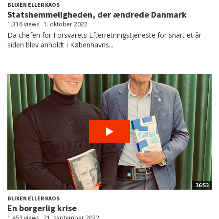
BLIXEN ELLER KAOS
Statshemmeligheden, der ændrede Danmark
1.316 views
1. oktober 2022
Da chefen for Forsvarets Efterretningstjeneste for snart et år
siden blev anholdt i Københavns...
36:53
BLIXEN ELLER KAOS
En borgerlig krise
1.453 views
21. september 2022