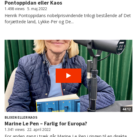
Pontoppidan eller Kaos
1.498 views
5. maj 2022
Henrik Pontoppidans nobelprisvindende trilogi bestående af Det
forjættede land, Lykke-Per og De...
44:12
BLIXEN ELLER KAOS
Marine Le Pen – Farlig for Europa?
1.341 views
22. april 2022
For anden gang i træk går Marine Le Pen i ringen til en direkte