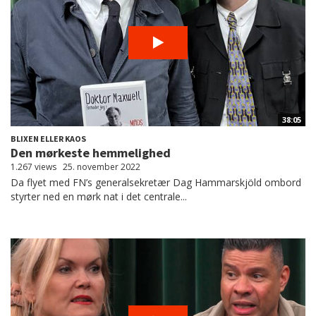
38:05
BLIXEN ELLER KAOS
Den mørkeste hemmelighed
1.267 views
25. november 2022
Da flyet med FN’s generalsekretær Dag Hammarskjöld ombord
styrter ned en mørk nat i det centrale...