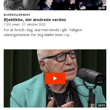
35:08
BLIXEN ELLER KAOS
Øjeblikke, der ændrede verden
1.331 views
27. oktober 2022
For at forstå i dag, skal man kende i går. Tidligere
udenrigsminister Per Stig Møller lister i ny...
34:11